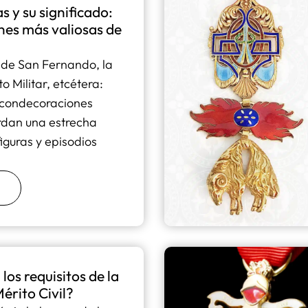
s y su significado:
ones más valiosas de
de San Fernando, la
o Militar, etcétera:
s condecoraciones
ardan una estrecha
figuras y episodios
los requisitos de la
érito Civil?