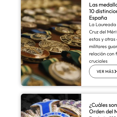
Las medalla
10 distinci
España
La Laureada 
Cruz del Mérit
estas y otra
militares gu
relación con 
cruciales
VER MÁS
¿Cuáles son 
Orden del M